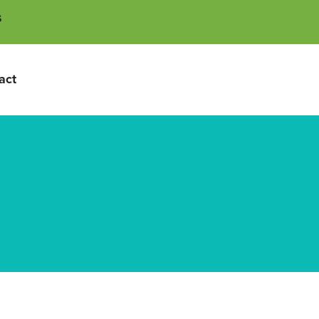
s
act