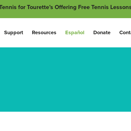
Tennis for Tourette’s Offering Free Tennis Lesson
Support
Resources
Español
Donate
Cont