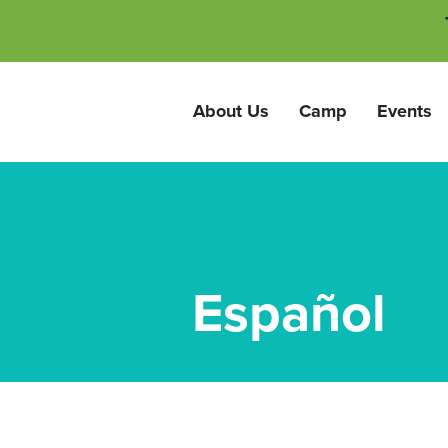
About Us
Camp
Events
Español